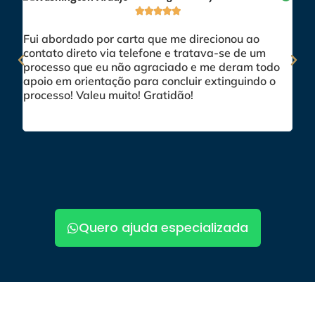





Fui abordado por carta que me direcionou ao
Exce
contato direto via telefone e tratava-se de um
Abe
processo que eu não agraciado e me deram todo
Júli
apoio em orientação para concluir extinguindo o
feit
processo! Valeu muito! Gratidão!
resp
Quero ajuda especializada