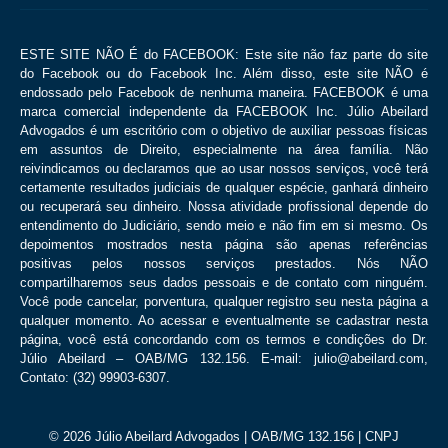
ESTE SITE NÃO É do FACEBOOK: Este site não faz parte do site
do Facebook ou do Facebook Inc. Além disso, este site NÃO é
endossado pelo Facebook de nenhuma maneira. FACEBOOK é uma
marca comercial independente da FACEBOOK Inc. Júlio Abeilard
Advogados é um escritório com o objetivo de auxiliar pessoas físicas
em assuntos de Direito, especialmente na área família. Não
reivindicamos ou declaramos que ao usar nossos serviços, você terá
certamente resultados judiciais de qualquer espécie, ganhará dinheiro
ou recuperará seu dinheiro. Nossa atividade profissional depende do
entendimento do Judiciário, sendo meio e não fim em si mesmo. Os
depoimentos mostrados nesta página são apenas referências
positivas pelos nossos serviços prestados. Nós NÃO
compartilharemos seus dados pessoais e de contato com ninguém.
Você pode cancelar, porventura, qualquer registro seu nesta página a
qualquer momento. Ao acessar e eventualmente se cadastrar nesta
página, você está concordando com os termos e condições do Dr.
Júlio Abeilard – OAB/MG 132.156. E-mail: julio@abeilard.com,
Contato: (32) 99903-6307.
© 2026
Júlio Abeilard Advogados
| OAB/MG 132.156 |
CNPJ