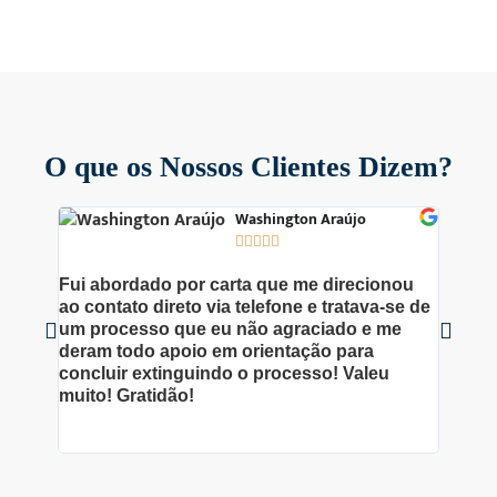
O que os Nossos Clientes Dizem?
Washington Araújo





Fui abordado por carta que me direcionou
Excele
ao contato direto via telefone e tratava-se de
por Ab
um processo que eu não agraciado e me
Obriga
deram todo apoio em orientação para
do meu
concluir extinguindo o processo! Valeu
dedica
muito! Gratidão!
tudo!!!