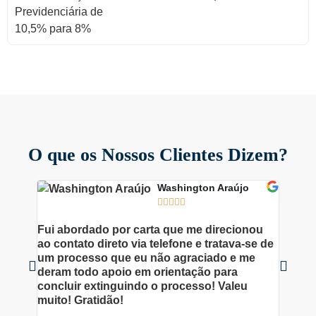
O que os Nossos Clientes Dizem?
Washington Araújo





Fui abordado por carta que me direcionou
Excele
ao contato direto via telefone e tratava-se de
por Ab
um processo que eu não agraciado e me
Obriga
deram todo apoio em orientação para
do meu
concluir extinguindo o processo! Valeu
dedica
muito! Gratidão!
tudo!!!