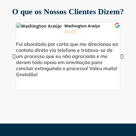
O que os Nossos Clientes Dizem?
Washington Araújo





Fui abordado por carta que me direcionou ao
Excele
contato direto via telefone e tratava-se de
por Ab
um processo que eu não agraciado e me
Obriga
deram todo apoio em orientação para
do meu
concluir extinguindo o processo! Valeu muito!
dedica
Gratidão!
tudo!!!